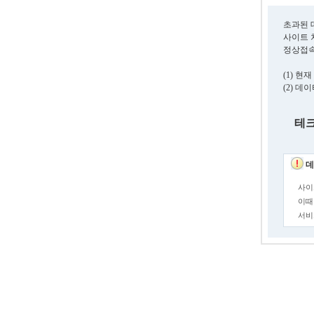
초과된 
사이트 
정상접속
(1) 
(2) 
테크
데
사이
이때
서비