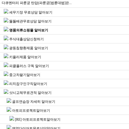
다큐멘터리 파룬궁 탄압(파룬궁[법륜대법]은...
세무기장 무료상담 알아보기
뚫뚫배관무료상담 알아보기
명품의류쇼핑몰 알아보기
주식대출상담신청하기
광동침향환제품 알아보기
키올리제품 알아보기
피클플러스 구독 알아보기
중고차팔기알아보기
리치잡구인구직알아보기
샷시교체무료견적 알아보기
골프연습장 자세히 알아보기
아토피프로젝트알아보기
[RE] 아토피프로젝트알아보기
면역다이어트무료상담알아보기