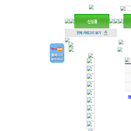
명
C
방
화
운
로