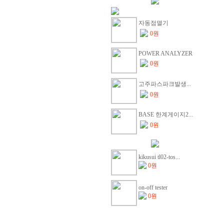
로
스
크
자동점멸기
테
0원
티
찌
POWER ANALYZER
시
가
0원
트
동
고주파스파크발생...
베
0원
라
방
동
BASE 한계게이지2...
넬
0원
드
신
자
방
kikusui tl02-tos...
가
0원
대
성
on-off tester
나
0원
자
갑
두
츠