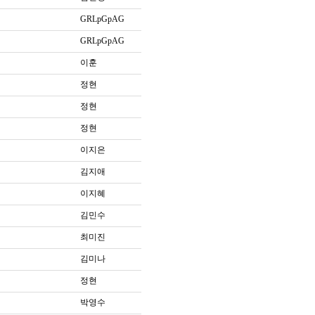
GRLpGpAG
GRLpGpAG
이훈
정현
정현
정현
이지은
김지애
이지혜
김민수
최미진
김미나
정현
박영수