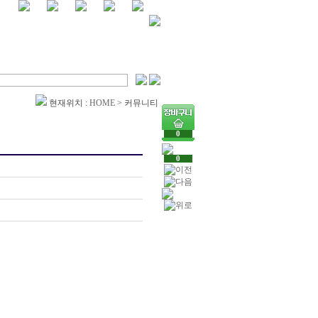
현재위치 :
HOME
> 커뮤니티
0
0
홍콩 명품의류 쇼핑몰,30대 여성 명품 가
 사이트 크롬하츠 남성 반팔, 샤넬 운동
화 루이비통 여성 운동화 루이비통 여자
 스니커즈 로로피아나 슬리퍼 로로피아나
로로피아나 매장 로로피아나 티셔츠 로